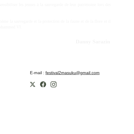
nsibiliser les jeunes à la sauvegarde de leur patrimoine lors des
ème la sauvegarde et la protection de la faune et de la flore et il
 Mohammed VI.
Danny Sarazin
E-mail : 
festival2masuku@gmail.com