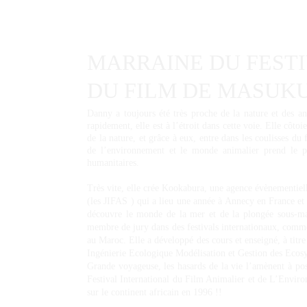
MARRAINE DU FESTI
DU FILM DE MASUKU
Danny a toujours été très proche de la nature et des a
rapidement, elle est à l’étroit dans cette voie. Elle côto
de la nature, et grâce à eux, entre dans les coulisses du
de l’environnement et le monde animalier prend le pa
humanitaires.
Très vite, elle crée Kookabura, une agence évènementiell
(les JIFAS ) qui a lieu une année à Annecy en France et
découvre le monde de la mer et de la plongée sous-ma
membre de jury dans des festivals internationaux, comme
au Maroc. Elle a développé des cours et enseigné, à t
Ingénierie Ecologique Modélisation et Gestion des Ecosy
Grande voyageuse, les hasards de la vie l’amènent à pos
Festival International du Film Animalier et de L’Envir
sur le continent africain en 1996 !!