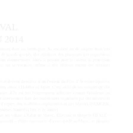
VAL 
 2014
nimaux dans ses montagnes. Sa vocation est de soigner mais très
ie de grands sportifs, des alpinistes, des grimpeurs très respectueux
 film documentaire. Alors sa passion pour le cinéma, la protection
s sur sa vocation, même si elle effectue encore des missions
e et devient directrice d’un Festival du Film d’Aventure Sportive
 une année à Hakuba au Japon. C’est au fil de ses voyages qu’elle
rine. Elle est très fréquemment sollicitée comme Présidente ou
 intervenante dans des conférences organisées par des universités
itre d’expert, des modules complémentaires aux Masters INEMGEN,
stèmes Naturels (1ère et 2e année).
er ses valises à Rabat au Maroc. Elle crée et dirige le FIFALE -
onnement – thème nouveau et d’avant-garde au Maroc, et pionnier